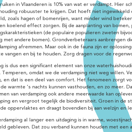
uiken in Vlaanderen is 10% van wat er verdampt. Hier sch
ouding robuuster te krijgen. Dat hoeft niet ingewikkeld 
eld, zoals hagen of bomenrijen, want minder wind betek
een koelend effect zorgen. Bij de aanplanting van bomen,
skarakteristieken (de populaire populieren zweten bijvoo
ing met andere bomen). Grondverbeteraars aanbrengen die
damping afremmen. Maar ook in de fauna zijn er oploss
te vangen en bij te houden. Zorg dragen voor de regenwo
g is dus een significant element van onze waterhuishoud
 Temperen, omdat we de verdamping niet weg willen. Ver
g, en dat is een deel van comfort. Het fenomeen zorgt v
 de warmte ‘s nachts kunnen vasthouden, en zo meer. Daar
men van verdamping ook andere meerwaarde kan oplevere
ing en vergroot tegelijk de biodiversiteit. Groen in de 
de oppervlaktes en draagt bovendien bij aan welzijn en l
damping al langer een uitdaging is in warme, woestijnach
eld gebleven. Dat zou verband kunnen houden met een aa