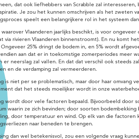
en, dat ook liefhebbers van Scrabble zal interesseren, bl
spiratie. Je zou het kunnen omschrijven als het zweten v
gsproces speelt een belangrijkere rol in het systeem d
waarover Vlaanderen jaarlijks beschikt, is voor ongeveer
at via rivieren Vlaanderen binnenstroomt). En nu komt he
 Ongeveer 25% dringt de bodem in, en 5% wordt afgevoerd
endien aan dat er in toekomstige zomerperiodes meer wa
 er neerslag zal vallen. En dat dat verschil ook steeds 
en en de verdamping zal vermeerderen.
g is niet per se problematisch, maar door haar omvang v
ment dat het steeds moeilijker wordt in onze waterbehoe
g wordt door vele factoren bepaald. Bijvoorbeeld door s
ium waarin ze zich bevinden; door soorten bodembekking b
ling, door temperatuur en wind. Op elk van die factoren
gsverliezen naar beneden te brengen.
ping dan wel betekenisvol, zou een volgende vraag kunne