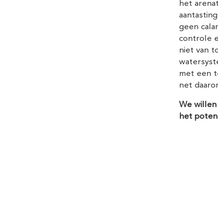
het arena
aantastin
geen calam
controle e
niet van t
watersyst
met een t
net daaro
We willen
het poten