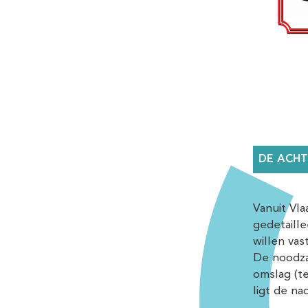
DE ACHT
Vanuit Vl
gedetaill
willen vas
De noodzaa
omslag (t
ligt de na