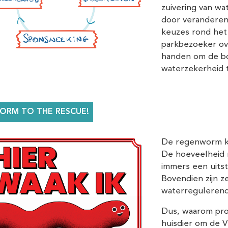
zuivering van wa
door veranderend
keuzes rond het
parkbezoeker ov
handen om de b
waterzekerheid 
ORM TO THE RESCUE!
De regenworm kan
De hoeveelheid 
immers een uits
Bovendien zijn z
waterregulerend
Dus, waarom pro
huisdier om de V