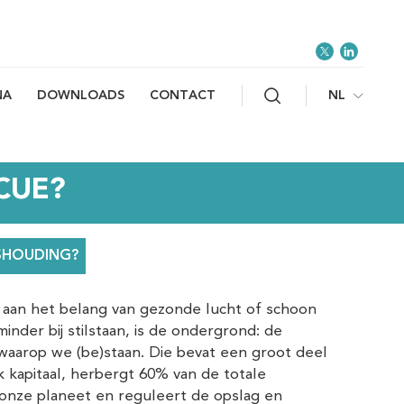
Zoeken
NL
NA
DOWNLOADS
CONTACT
CUE?
SHOUDING?
 aan het belang van gezonde lucht of schoon
inder bij stilstaan, is de ondergrond: de
aarop we (be)staan. Die bevat een groot deel
jk kapitaal, herbergt 60% van de totale
p onze planeet en reguleert de opslag en