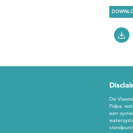
DOWNLO
File
Discla
De Vlaams
Pidpa, wa
een syste
watersyst
standpunt