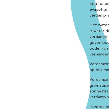
Een fenome
evapotran
verdampin
Het water 
is water d
verdampt!
geven bov
bodem dan
verminder
Verdampin
op het mo
Verdampin
groeistad
zonnestra
verdampin
Is verdam