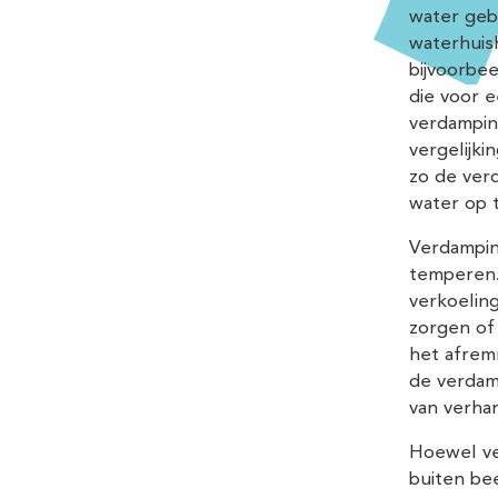
water gebr
waterhuish
bijvoorbe
die voor 
verdamping
vergelijk
zo de ver
water op 
Verdampin
temperen.
verkoelin
zorgen of
het afrem
de verdamp
van verhar
Hoewel ver
buiten be