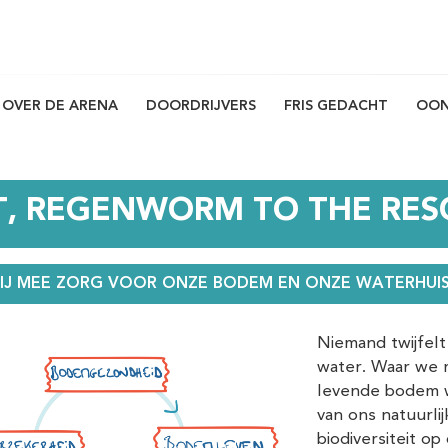
OVER DE ARENA
DOORDRIJVERS
FRIS GEDACHT
OO
oordrijvers
, REGENWORM TO THE RES
IJ MEE ZORG VOOR ONZE BODEM EN ONZE WATERHUI
Niemand twijfelt
water. Waar we m
levende bodem w
van ons natuurli
biodiversiteit o