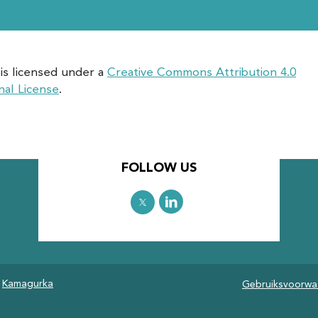
is licensed under a
Creative Commons Attribution 4.0
nal License
.
FOLLOW US
&
Kamagurka
Gebruiksvoorwa
Welk