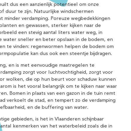
uilt dus een aanzienlijk potentieel om onze
of duur te zijn. Natuurlijke windschermen
ent minder verdamping. Poreuze wegbedekkingen
 planten en gewassen, sterker kijken naar de
rbeeld een stevig aantal liters water weg, in
 water sneller en beter opslaan in de bodem, en
ingen te vinden: regenwormen helpen de bodem om
rmpopulatie kan dus ook een steentje bijdragen.
ing, en is met eenvoudige maatregelen te
damping zorgt voor luchtvochtigheid, zorgt voor
oor wolken, die op hun beurt voor schaduw kunnen
om is het vooral belangrijk om te kijken naar waar
n. Bomen in plaats van een gazon in de tuin remt
stad verkoelt de stad, en tempert zo de verdamping
eefbaarheid, en de buffering van water.
tige gebieden, is het in Vlaanderen schijnbaar
ntal kenmerken van het waterbeleid zoals die in