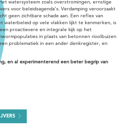
 het watersysteem zoals overstromingen, ernstige
ivers voor beleidsagenda’s. Verdamping veroorzaakt
icht geen zichtbare schade aan. Een reflex van
t waterbeleid op vele vlakken lijkt te kenmerken, is
een proactievere en integrale kijk op het
wormpopulaties in plaats van betonnen rioolbuizen
een problematiek in een ander denkregister, en
ing, en al experimenterend een beter begrip van
IJVERS