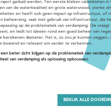
traject geduid werden. Ten eerste bleken calamiteiten in
gen van de waterkwaliteit en grote watersnood, sterke dr
iteiten en heeft ook geen impact op infrastructuur, of r
n beheersing, vaak met gebruik van infrastructuur, die he
oepassing op de problematiek van verdamping. Die vraagt 
eem, en leidt tot ideeën rond een goed beheer van regen
e berekenen diameter. Het is, zo zou je kunnen zeggen, 
m boeiend en relevant om verder te verkennen.
 een beter zicht krijgen op de problematiek van verdamp
tieel van verdamping als oplossing opbouwen.
BEKIJK ALLE DOORDR