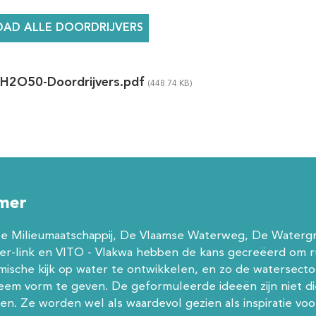
AD ALLE DOORDRIJVERS
H2O50-Doordrijvers.pdf
imer
e Milieumaatschappij, De Vlaamse Waterweg, De Waterg
ter-link en VITO - Vlakwa hebben de kans gecreëerd om 
mische kijk op water te ontwikkelen, en zo de watersect
eem vorm te geven. De geformuleerde ideeën zijn niet di
en. Ze worden wel als waardevol gezien als inspiratie v