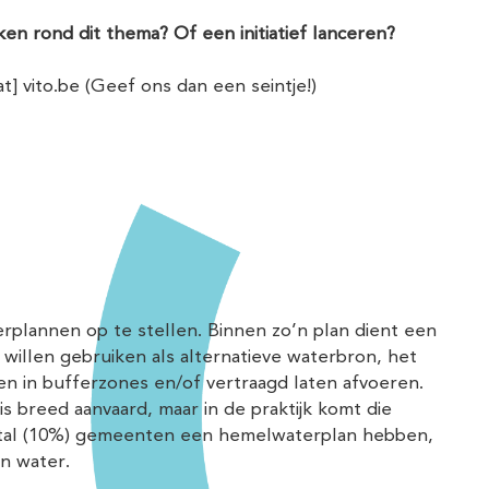
en rond dit thema? Of een initiatief lanceren?
at]
vito.be
(Geef ons dan een seintje!)
plannen op te stellen. Binnen zo’n plan dient een
willen gebruiken als alternatieve waterbron, het
gen in bufferzones en/of vertraagd laten afvoeren.
s breed aanvaard, maar in de praktijk komt die
aantal (10%) gemeenten een hemelwaterplan hebben,
n water.